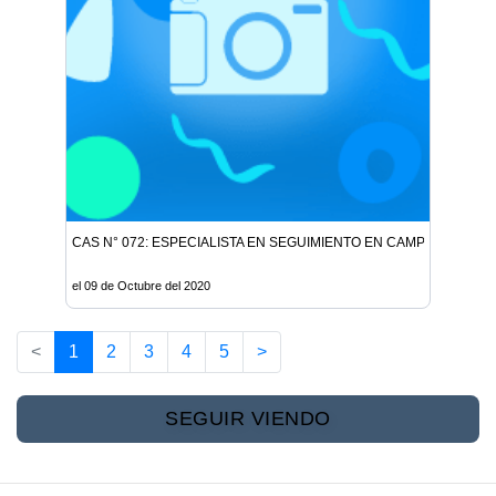
CAS N° 072: ESPECIALISTA EN SEGUIMIENTO EN CAMPO II Vacante
el 09 de Octubre del 2020
<
1
2
3
4
5
>
SEGUIR VIENDO