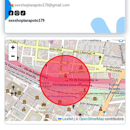
sexshoptarapoto179@gmail.com
sexshoptarapoto179
+
−
Leaflet
|
©
OpenStreetMap
contributors